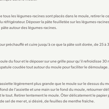
e tous les légumes-racines sont placés dans le moule, retirer le c
du réfrigérateur. Déposer la pâte feuilletée sur les légumes-racines
a pâte autour des légumes-racines.
our préchauffé et cuire jusqu’à ce que la pâte soit dorée, de 25 à
moule du four et le déposer sur une grille pour qu’il refroidisse 30
 spatule coudée tout autour du moule pour faciliter le démoulage.
 assiette légèrement plus grande que le moule sur le dessus du 
 fond de l’assiette et une main sur le fond du moule, retourner dé
le tout. Retirer lentement le moule. Ôter délicatement le papier
de sel de mer et, si désiré, de feuilles de menthe fraîche.