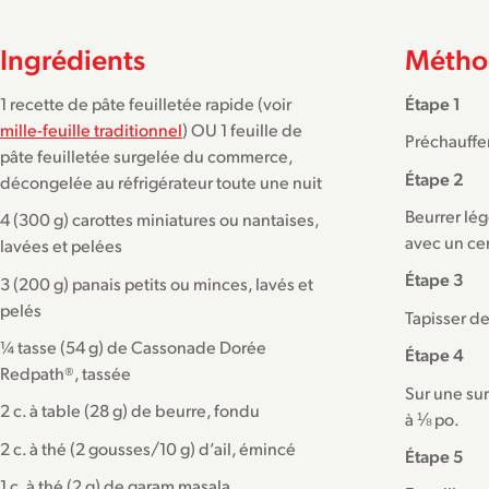
Ingrédients
Métho
1 recette de pâte feuilletée rapide (voir
Étape 1
mille-feuille traditionnel
) OU 1 feuille de
Préchauffer
pâte feuilletée surgelée du commerce,
Étape 2
décongelée au réfrigérateur toute une nuit
Beurrer lég
4 (300 g) carottes miniatures ou nantaises,
avec un ce
lavées et pelées
Étape 3
3 (200 g) panais petits ou minces, lavés et
pelés
Tapisser d
¼ tasse (54 g) de Cassonade Dorée
Étape 4
Redpath®, tassée
Sur une sur
2 c. à table (28 g) de beurre, fondu
à ⅛ po.
2 c. à thé (2 gousses/10 g) d’ail, émincé
Étape 5
1 c. à thé (2 g) de garam masala