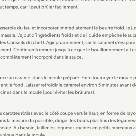
ut temps, car il peut brûler facilement.
casserole du feu et incorporer immédiatement le beurre froid, le jus
 masala. L’ajout d’ingrédients froids et de liquide empêche le suc
 les Conseils du chef). Agir prudemment, car le caramel s’évapore
ment. Continuer à remuer jusqu’à ce que le bouillonnement ait ce
t complètement incorporé dans la sauce.
auce au caramel dans le moule préparé. Faire tournoyer le moule p
t le fond. Laisser refroidir le caramel environ 5 minutes avant d
ines dans le moule (pour éviter les brûlures).
s carottes rôties avec le côté coupé vers le haut, en forme de rayon
ns la mesure du possible, diriger les bouts plus fins des légumes-
oule. Au besoin, tailler les légumes-racines en petits morceaux a
unique dans le moule.