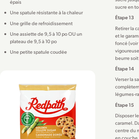
épais
sucre en to
Une spatule résistante à la chaleur
Étape 13
Une grille de refroidissement
Retirer la 
Une assiette de 9,5 à 10 po OU un
et le garam
plateau de 9,5 à 10 po
foncé (voir
vigoureuse
Une petite spatule coudée
beurre soi
Étape 14
Verser la s
complètemen
légumes-rac
Étape 15
Disposer le
caramel. Da
centre du m
en couche 