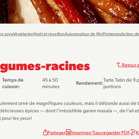
ns soya
Végétarien
Noël et réveillon
Automne
Jour de l'An
Printemps
Action d
légumes-racines
Retour a
Temps de
45 à 50
Tarte Tatin de 9 
Rendement:
cuisson:
minutes
portions
 seulement orné de magnifiques couleurs, mais il déborde aussi de
icieuses épices — dont l’irrésistible garam masala —, de l’ail e
t pour les yeux!
Partager
Imprimer/Sauvegarder PDF
K