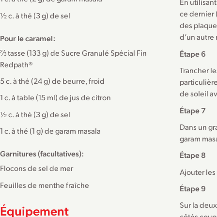
En utilisa
ce dernier 
½ c. à thé (3 g) de sel
des plaque
d’un autre 
Pour le caramel:
⅔ tasse (133 g) de Sucre Granulé Spécial Fin
Étape 6
Redpath®
Trancher le
5 c. à thé (24 g) de beurre, froid
particulièr
de soleil a
1 c. à table (15 ml) de jus de citron
Étape 7
½ c. à thé (3 g) de sel
Dans un gra
1 c. à thé (1 g) de garam masala
garam masal
Garnitures (facultatives):
Étape 8
Flocons de sel de mer
Ajouter le
Feuilles de menthe fraîche
Étape 9
Sur la deux
Équipement
côtés coupé