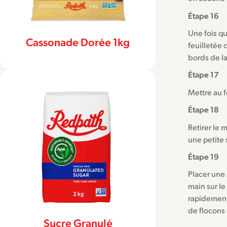
Étape 16
Une fois qu
Cassonade Dorée 1kg
feuilletée 
bords de l
Étape 17
Mettre au f
Étape 18
Retirer le 
une petite
Étape 19
Placer une
main sur le
rapidement 
de flocons 
Sucre Granulé