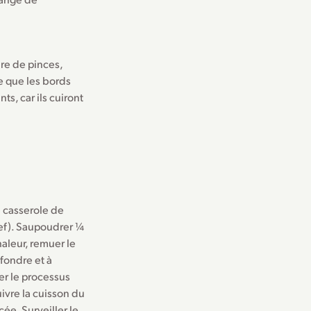
ire de pinces,
e que les bords
s, car ils cuiront
ne casserole de
hef). Saupoudrer ¼
haleur, remuer le
fondre et à
er le processus
ivre la cuisson du
ée. Surveiller le