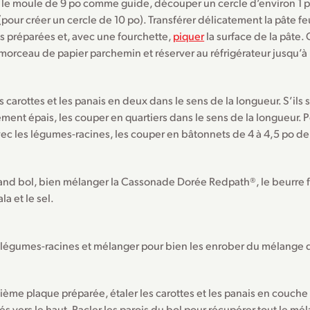
nt le moule de 9 po comme guide, découper un cercle d’environ 1 
(pour créer un cercle de 10 po). Transférer délicatement la pâte fe
s préparées et, avec une fourchette,
piquer
la surface de la pâte. 
morceau de papier parchemin et réserver au réfrigérateur jusqu’à u
s carottes et les panais en deux dans le sens de la longueur. S’ils 
ement épais, les couper en quartiers dans le sens de la longueur. P
vec les légumes-racines, les couper en bâtonnets de 4 à 4,5 po de
nd bol, bien mélanger la Cassonade Dorée Redpath®, le beurre fon
a et le sel.
s légumes-racines et mélanger pour bien les enrober du mélange
ième plaque préparée, étaler les carottes et les panais en couche
s vers le haut. Racler les parois du bol pour récupérer tout le mé