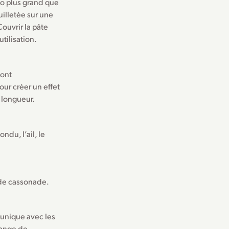
po plus grand que
uilletée sur une
Couvrir la pâte
tilisation.
sont
our créer un effet
 longueur.
du, l’ail, le
 de cassonade.
 unique avec les
lange de