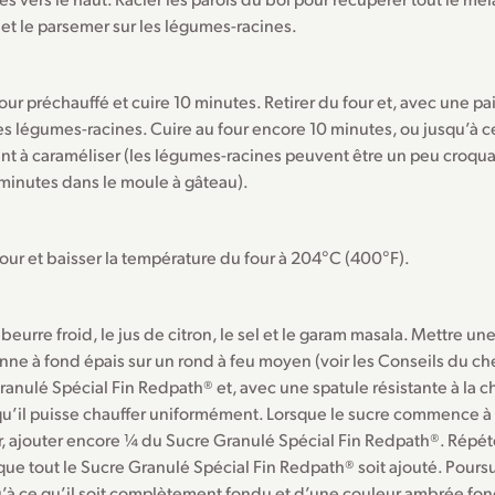
et le parsemer sur les légumes-racines.
our préchauffé et cuire 10 minutes. Retirer du four et, avec une pa
es légumes-racines. Cuire au four encore 10 minutes, ou jusqu’à c
 à caraméliser (les légumes-racines peuvent être un peu croquant
minutes dans le moule à gâteau).
four et baisser la température du four à 204°C (400°F).
 beurre froid, le jus de citron, le sel et le garam masala. Mettre u
nne à fond épais sur un rond à feu moyen (voir les Conseils du c
anulé Spécial Fin Redpath® et, avec une spatule résistante à la c
qu’il puisse chauffer uniformément. Lorsque le sucre commence à 
r, ajouter encore ¼ du Sucre Granulé Spécial Fin Redpath®. Répét
que tout le Sucre Granulé Spécial Fin Redpath® soit ajouté. Poursu
’à ce qu’il soit complètement fondu et d’une couleur ambrée fonc