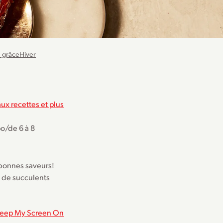
e grâce
Hiver
ux recettes et plus
po/de 6 à 8
 bonnes saveurs!
t de succulents
eep My Screen On