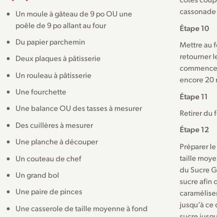
cassonade 
Un moule à gâteau de 9 po OU une
poêle de 9 po allant au four
Étape 10
Du papier parchemin
Mettre au f
retourner l
Deux plaques à pâtisserie
commencent
Un rouleau à pâtisserie
encore 20 
Une fourchette
Étape 11
Une balance OU des tasses à mesurer
Retirer du 
Des cuillères à mesurer
Étape 12
Une planche à découper
Préparer le
taille moye
Un couteau de chef
du Sucre Gr
Un grand bol
sucre afin 
Une paire de pinces
caramélise
jusqu’à ce 
Une casserole de taille moyenne à fond
sucre jusqu