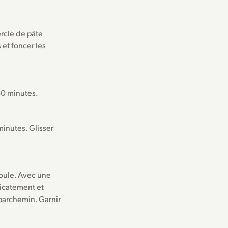
ercle de pâte
 et foncer les
 30 minutes.
 minutes. Glisser
moule. Avec une
licatement et
 parchemin. Garnir