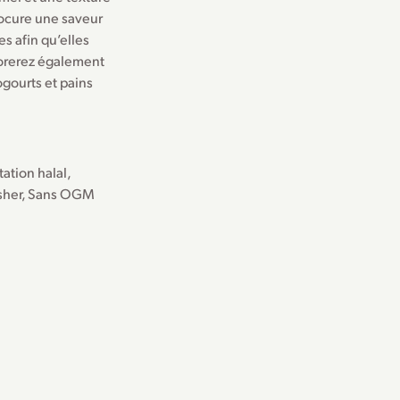
ocure une saveur
es afin qu’elles
adorerez également
gourts et pains
ation halal
,
sher
,
Sans OGM