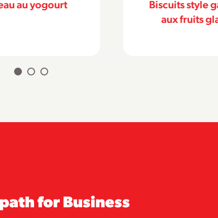
uits style gâteaux
Pain de maïs s
ux fruits glacés
path for Business