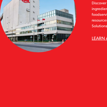
Discover 
ingredien
foodservi
resources
Solutions
LEARN 