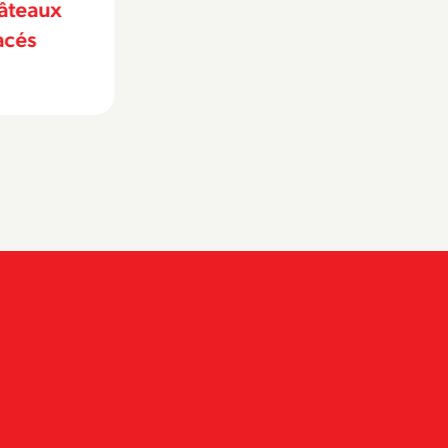
tyle elote
Barres citrouille,
bourbon et érable salé