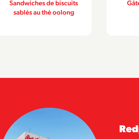
Gâteau au yogourt
Bisc
a
Red