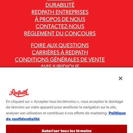
DURABILITÉ
REDPATH ENTREPRISES
À PROPOS DE NOUS
CONTACTEZ-NOUS
RÈGLEMENT DU CONCOURS
FOIRE AUX QUESTIONS
CARRIÈRES À REDPATH
CONDITIONS GÉNÉRALES DE VENTE
AVIS JURIDIQUE
POLITIQUE DE CONFIDENTIALITÉ
RAPPORTS SUR LA LOI CANADIENNE
CONTRE L’ESCLAVAGE MODERNE
CODES ET POLITIQUES DU GROUPE ASR
En cliquant sur « Accepter tous les témoins », vous acceptez le stockage
de témoins sur votre appareil pour améliorer la navigation sur le site,
Politique
analyser son utilisation et contribuer à nos efforts de marketing.
de confidentialité
Autoriser tous les témoins