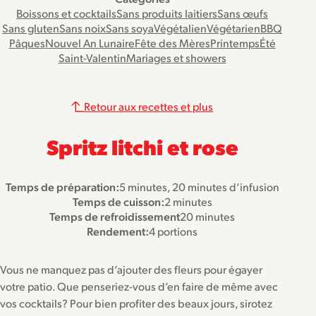
Boissons et cocktails
Sans produits laitiers
Sans œufs
Sans gluten
Sans noix
Sans soya
Végétalien
Végétarien
BBQ
Pâques
Nouvel An Lunaire
Fête des Mères
Printemps
Été
Saint-Valentin
Mariages et showers
Retour aux recettes et plus
Spritz litchi et rose
Temps de préparation:
5 minutes, 20 minutes d’infusion
Temps de cuisson:
2 minutes
Temps de refroidissement
20 minutes
Rendement:
4 portions
Vous ne manquez pas d’ajouter des fleurs pour égayer
votre patio. Que penseriez-vous d’en faire de même avec
vos cocktails? Pour bien profiter des beaux jours, sirotez