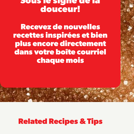
douceur!
Recevez de nouvelles
recettes inspirées et bien
plus encore directement
dans votre boîte courriel
chaque mois
Related Recipes & Tips