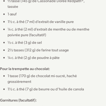
⅔ tasse (145 g) de Cassonade Dorée Redpath®,
tassée
1 œuf
1½ c. à thé (7 ml) d’extrait de vanille pure
¼ c. à thé (2 ml) d’extrait de menthe ou de menthe
poivrée pure (facultatif)
½ c. à thé (3 g) de sel
2½ tasses (312 g) de farine tout usage
¼ c. à thé (2 g) de poudre à pâte
Pour la trempette au chocolat:
1 tasse (170 g) de chocolat mi-sucré, haché
grossièrement
1½ c. à thé (7 g) de beurre ou d’huile de canola
Garnitures (facultatif):