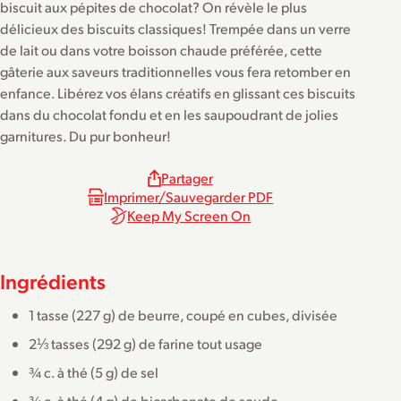
biscuit aux pépites de chocolat? On révèle le plus
délicieux des biscuits classiques! Trempée dans un verre
de lait ou dans votre boisson chaude préférée, cette
gâterie aux saveurs traditionnelles vous fera retomber en
enfance. Libérez vos élans créatifs en glissant ces biscuits
dans du chocolat fondu et en les saupoudrant de jolies
garnitures. Du pur bonheur!
Partager
Imprimer/Sauvegarder PDF
Keep My Screen On
Ingrédients
1 tasse (227 g) de beurre, coupé en cubes, divisée
2⅓ tasses (292 g) de farine tout usage
¾ c. à thé (5 g) de sel
¾ c. à thé (4 g) de bicarbonate de soude