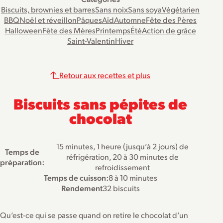
Biscuits, brownies et barres
Sans noix
Sans soya
Végétarien
BBQ
Noël et réveillon
Pâques
Aïd
Automne
Fête des Pères
Halloween
Fête des Mères
Printemps
Été
Action de grâce
Saint-Valentin
Hiver
Retour aux recettes et plus
Biscuits sans pépites de
chocolat
15 minutes, 1 heure (jusqu’à 2 jours) de
Temps de
réfrigération, 20 à 30 minutes de
préparation:
refroidissement
Temps de cuisson:
8 à 10 minutes
Rendement
32 biscuits
Qu’est-ce qui se passe quand on retire le chocolat d’un