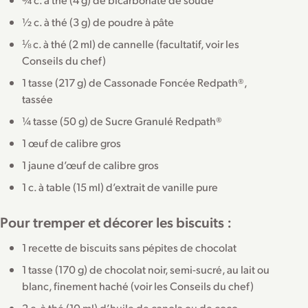
½ c. à thé (3 g) de poudre à pâte
⅛ c. à thé (2 ml) de cannelle (facultatif, voir les
Conseils du chef)
1 tasse (217 g) de Cassonade Foncée Redpath®,
tassée
¼ tasse (50 g) de Sucre Granulé Redpath®
1 œuf de calibre gros
1 jaune d’œuf de calibre gros
1 c. à table (15 ml) d’extrait de vanille pure
Pour tremper et décorer les biscuits :
1 recette de biscuits sans pépites de chocolat
1 tasse (170 g) de chocolat noir, semi-sucré, au lait ou
blanc, finement haché (voir les Conseils du chef)
2 c. à thé (10 ml) d’huile de canola ou de coco