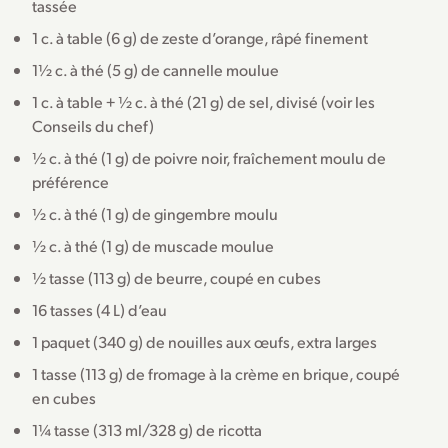
tassée
1 c. à table (6 g) de zeste d’orange, râpé finement
1½ c. à thé (5 g) de cannelle moulue
1 c. à table + ½ c. à thé (21 g) de sel, divisé (voir les
Conseils du chef)
½ c. à thé (1 g) de poivre noir, fraîchement moulu de
préférence
½ c. à thé (1 g) de gingembre moulu
½ c. à thé (1 g) de muscade moulue
½ tasse (113 g) de beurre, coupé en cubes
16 tasses (4 L) d’eau
1 paquet (340 g) de nouilles aux œufs, extra larges
1 tasse (113 g) de fromage à la crème en brique, coupé
en cubes
1¼ tasse (313 ml/328 g) de ricotta