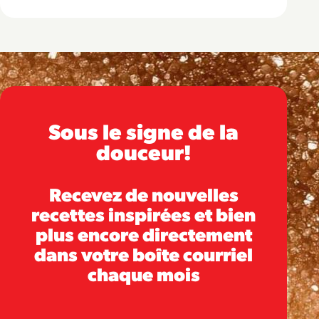
Sous le signe de la
douceur!
Recevez de nouvelles
recettes inspirées et bien
plus encore directement
dans votre boîte courriel
chaque mois