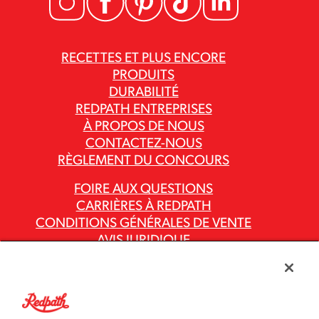
RECETTES ET PLUS ENCORE
PRODUITS
DURABILITÉ
REDPATH ENTREPRISES
À PROPOS DE NOUS
CONTACTEZ-NOUS
RÈGLEMENT DU CONCOURS
FOIRE AUX QUESTIONS
CARRIÈRES À REDPATH
CONDITIONS GÉNÉRALES DE VENTE
AVIS JURIDIQUE
POLITIQUE DE CONFIDENTIALITÉ
RAPPORTS SUR LA LOI CANADIENNE
CONTRE L’ESCLAVAGE MODERNE
CODES ET POLITIQUES DU GROUPE ASR