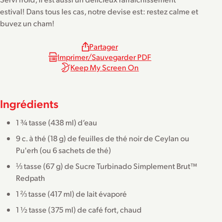
estival! Dans tous les cas, notre devise est: restez calme et
buvez un cham!
Partager
Imprimer/Sauvegarder PDF
Keep My Screen On
Ingrédients
1 ¾ tasse (438 ml) d’eau
9 c. à thé (18 g) de feuilles de thé noir de Ceylan ou
Pu'erh (ou 6 sachets de thé)
⅓ tasse (67 g) de Sucre Turbinado Simplement Brut™
Redpath
1 ⅔ tasse (417 ml) de lait évaporé
1 ½ tasse (375 ml) de café fort, chaud