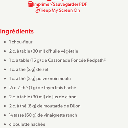
Imprimer/Sauvegarder PDF
Keep My Screen On
Ingrédients
1 chou-fleur
2 c. à table (30 ml) d'huile végétale
1 c. à table (15 g) de Cassonade Foncée Redpath®
1 c. à thé (2 g) de sel
1 c. à thé (2 g) poivre noir moulu
½ c. à thé (1 g) de thym frais haché
2 c. à table (30 ml) de jus de citron
2 c. à thé (8 g) de moutarde de Dijon
¼ tasse (60 g) de vinaigrette ranch
ciboulette hachée