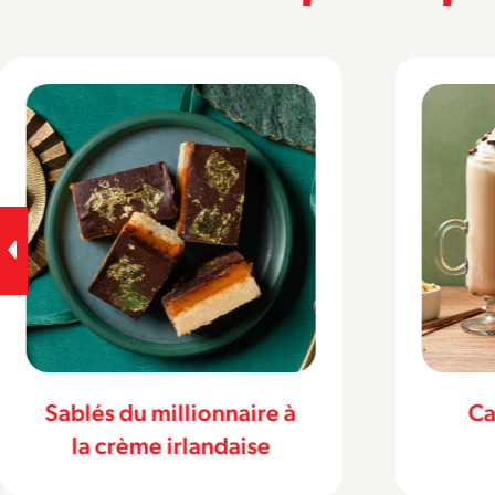
Café latté irlandais
Tr
fraî