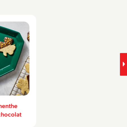
ate douce
Mousse au chocolat
blanc et matcha