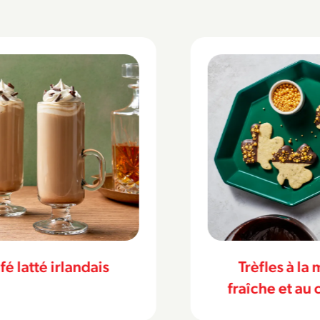
èfles à la menthe
Farl à la pat
che et au chocolat