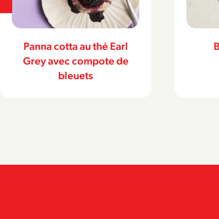
Barres au citron
Scon
classiques