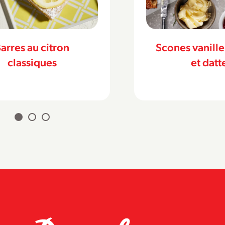
es vanille, romarin
Crème style D
et dattes