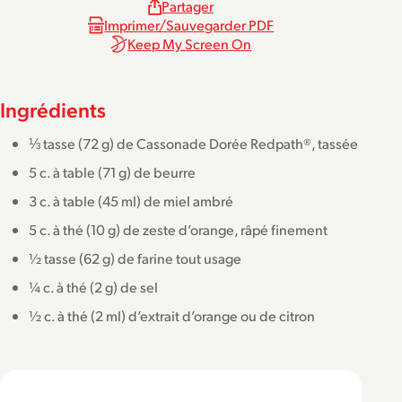
Partager
Imprimer/Sauvegarder PDF
Keep My Screen On
Ingrédients
⅓ tasse (72 g) de Cassonade Dorée Redpath®, tassée
5 c. à table (71 g) de beurre
3 c. à table (45 ml) de miel ambré
5 c. à thé (10 g) de zeste d’orange, râpé finement
½ tasse (62 g) de farine tout usage
¼ c. à thé (2 g) de sel
½ c. à thé (2 ml) d’extrait d’orange ou de citron