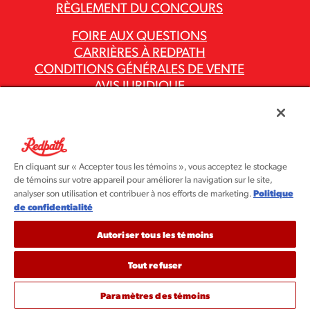
RÈGLEMENT DU CONCOURS
FOIRE AUX QUESTIONS
CARRIÈRES À REDPATH
CONDITIONS GÉNÉRALES DE VENTE
AVIS JURIDIQUE
POLITIQUE DE CONFIDENTIALITÉ
RAPPORTS SUR LA LOI CANADIENNE
CONTRE L’ESCLAVAGE MODERNE
CODES ET POLITIQUES DU GROUPE ASR
En cliquant sur « Accepter tous les témoins », vous acceptez le stockage
de témoins sur votre appareil pour améliorer la navigation sur le site,
Politique
analyser son utilisation et contribuer à nos efforts de marketing.
de confidentialité
Autoriser tous les témoins
Tout refuser
©2026 Redpath Sugar Ltée. Tous droits réservés. Redpath
Sugar fait partie du groupe ASR®.
Paramètres des témoins