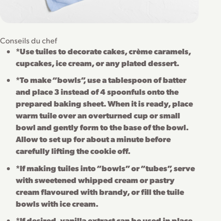
Conseils du chef
*Use tuiles to decorate cakes, crème caramels,
cupcakes, ice cream, or any plated dessert.
*To make “bowls”, use a tablespoon of batter
and place 3 instead of 4 spoonfuls onto the
prepared baking sheet. When it is ready, place
warm tuile over an overturned cup or small
bowl and gently form to the base of the bowl.
Allow to set up for about a minute before
carefully lifting the cookie off.
*If making tuiles into “bowls” or “tubes”, serve
with sweetened whipped cream or pastry
cream flavoured with brandy, or fill the tuile
bowls with ice cream.
*If desired, vanilla extract can be used in place