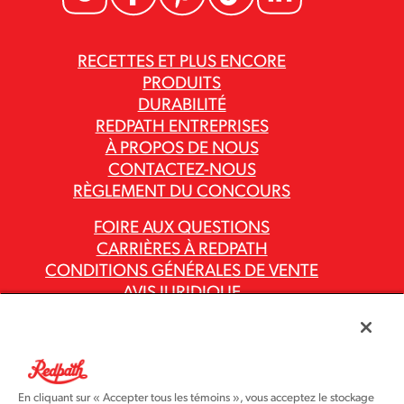
RECETTES ET PLUS ENCORE
PRODUITS
DURABILITÉ
REDPATH ENTREPRISES
À PROPOS DE NOUS
CONTACTEZ-NOUS
RÈGLEMENT DU CONCOURS
FOIRE AUX QUESTIONS
CARRIÈRES À REDPATH
CONDITIONS GÉNÉRALES DE VENTE
AVIS JURIDIQUE
POLITIQUE DE CONFIDENTIALITÉ
RAPPORTS SUR LA LOI CANADIENNE
CONTRE L’ESCLAVAGE MODERNE
CODES ET POLITIQUES DU GROUPE ASR
En cliquant sur « Accepter tous les témoins », vous acceptez le stockage