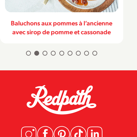
Baluchons aux pommes à l’ancienne
avec sirop de pomme et cassonade