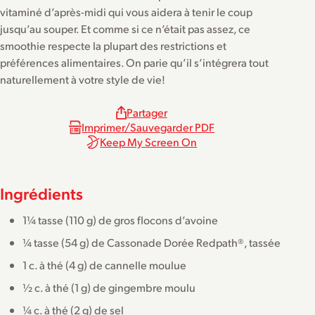
vitaminé d’après-midi qui vous aidera à tenir le coup
jusqu’au souper. Et comme si ce n’était pas assez, ce
smoothie respecte la plupart des restrictions et
préférences alimentaires. On parie qu’il s’intégrera tout
naturellement à votre style de vie!
Partager
Imprimer/Sauvegarder PDF
Keep My Screen On
Ingrédients
1¼ tasse (110 g) de gros flocons d’avoine
¼ tasse (54 g) de Cassonade Dorée Redpath®, tassée
1 c. à thé (4 g) de cannelle moulue
½ c. à thé (1 g) de gingembre moulu
¼ c. à thé (2 g) de sel