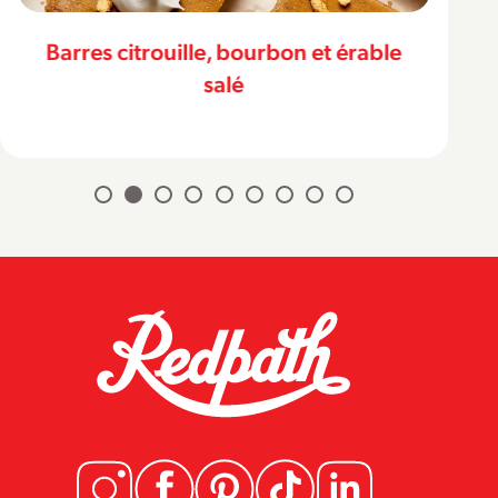
Barres citrouille, bourbon et érable
salé