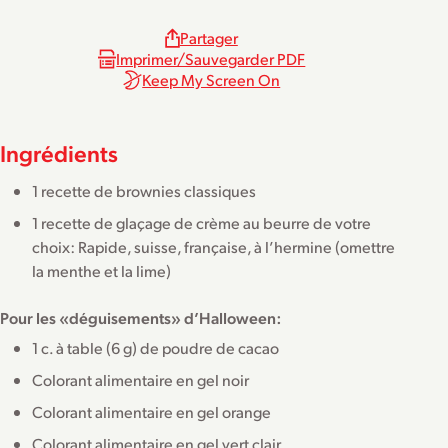
Partager
Imprimer/Sauvegarder PDF
Keep My Screen On
Ingrédients
1 recette de
brownies classiques
1 recette de glaçage de crème au beurre de votre
choix:
Rapide
,
suisse
,
française
,
à l’hermine
(omettre
la menthe et la lime)
Pour les «déguisements» d’Halloween:
1 c. à table (6 g) de poudre de cacao
Colorant alimentaire en gel noir
Colorant alimentaire en gel orange
Colorant alimentaire en gel vert clair