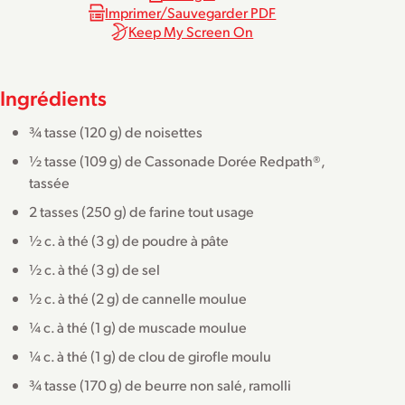
Imprimer/Sauvegarder PDF
Keep My Screen On
Ingrédients
¾ tasse (120 g) de noisettes
½ tasse (109 g) de Cassonade Dorée Redpath®,
tassée
2 tasses (250 g) de farine tout usage
½ c. à thé (3 g) de poudre à pâte
½ c. à thé (3 g) de sel
½ c. à thé (2 g) de cannelle moulue
¼ c. à thé (1 g) de muscade moulue
¼ c. à thé (1 g) de clou de girofle moulu
¾ tasse (170 g) de beurre non salé, ramolli