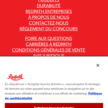
DURABILITÉ
REDPATH ENTREPRISES
À PROPOS DE NOUS
CONTACTEZ-NOUS
RÈGLEMENT DU CONCOURS
FOIRE AUX QUESTIONS
CARRIÈRES À REDPATH
CONDITIONS GÉNÉRALES DE VENTE
AVIS JURIDIQUE
POLITIQUE DE CONFIDENTIALITÉ
RAPPORTS SUR LA LOI CANADIENNE
CONTRE L’ESCLAVAGE MODERNE
CODES ET POLITIQUES DU GROUPE ASR
En cliquant sur « Accepter tous les témoins », vous acceptez le stockage
de témoins sur votre appareil pour améliorer la navigation sur le site,
Politique
analyser son utilisation et contribuer à nos efforts de marketing.
de confidentialité
Autoriser tous les témoins