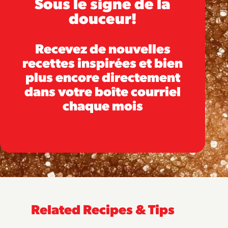
Sous le signe de la
douceur!
Recevez de nouvelles
recettes inspirées et bien
plus encore directement
dans votre boîte courriel
chaque mois
Related Recipes & Tips