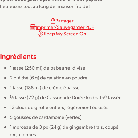
heureuses tout au long de la saison froide!
Partager
Imprimer/Sauvegarder PDF
Keep My Screen On
Ingrédients
1 tasse (250 ml) de babeurre, divisé
2 c. à thé (6 g) de gélatine en poudre
1 tasse (188 ml) de crème épaisse
⅓ tasse (72 g) de Cassonade Dorée Redpath® tassée
12 clous de girofle entiers, légèrement écrasés
5 gousses de cardamome (vertes)
1 morceau de 3 po (24 g) de gingembre frais, coupé
en juliennes