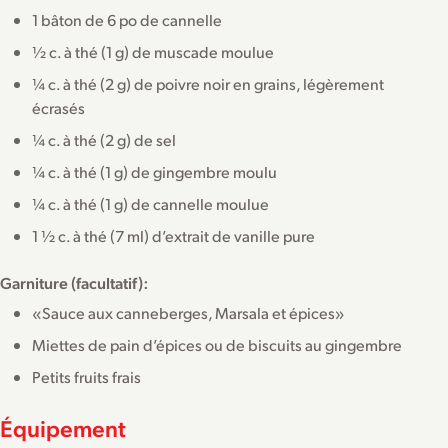
1 bâton de 6 po de cannelle
½ c. à thé (1 g) de muscade moulue
¼ c. à thé (2 g) de poivre noir en grains, légèrement
écrasés
¼ c. à thé (2 g) de sel
¼ c. à thé (1 g) de gingembre moulu
¼ c. à thé (1 g) de cannelle moulue
1 ½ c. à thé (7 ml) d’extrait de vanille pure
Garniture (facultatif):
«Sauce aux canneberges, Marsala et épices»
Miettes de pain d’épices ou de biscuits au gingembre
Petits fruits frais
Équipement