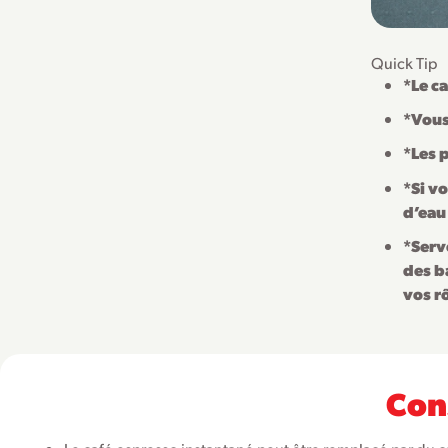
Quick Tip
*Le c
*Vous
*Les 
*Si v
d’eau
*Serv
des b
vos r
Con