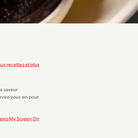
ux recettes et plus
la saveur
ervez-vous-en pour
eep My Screen On