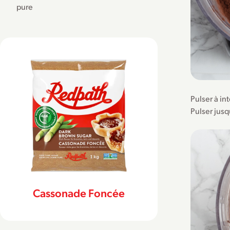
pure
Pulser à in
Pulser jusq
Cassonade Foncée