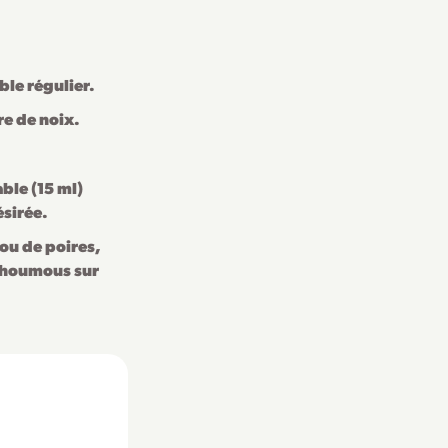
ble régulier.
re de noix.
ble (15 ml)
ésirée.
ou de poires,
e houmous sur