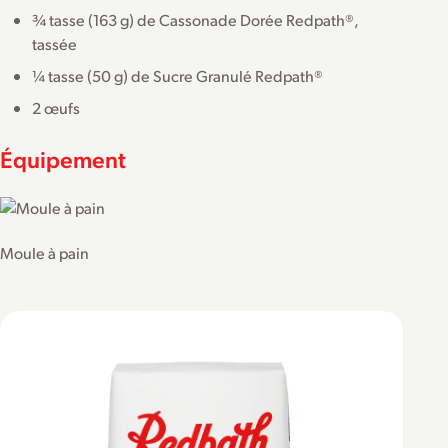
¾ tasse (163 g) de Cassonade Dorée Redpath®,
tassée
¼ tasse (50 g) de Sucre Granulé Redpath®
2 œufs
Équipement
Moule à pain