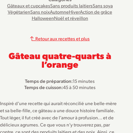
Gâteaux et cupcakes
Sans produits laitiers
Sans soya
Végétarien
Sans noix
Automne
Hiver
Action de grâce
Halloween
Noël et réveillon
Retour aux recettes et plus
Gâteau quatre-quarts à
l’orange
Temps de préparation:
15 minutes
Temps de cuisson:
45 à 50 minutes
Inspiré d’une recette qui aurait réconcilié une belle-mère
et sa belle-fille, ce gâteau a une douce histoire familiale.
Tout léger, il fut créé avec de l’amour à profusion... et de
délicieux agrumes. Ce que vous n’y trouverez pas, par
contre, ce sont des produits laitiers et des noix. Ainsi, ce