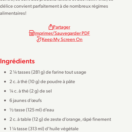
délice convient parfaitement à de nombreux régimes
alimentaires!
Partager
Imprimer/Sauvegarder PDF
Keep My Screen On
Ingrédients
2 ¼ tasses (281 g) de farine tout usage
2 c. à thé (10 g) de poudre à pâte
¼ c. à thé (2 g) de sel
6 jaunes d’œufs
½ tasse (125 ml) d’eau
2 c. à table (12 g) de zeste d’orange, râpé finement
1 ¼ tasse (313 ml) d’huile végétale