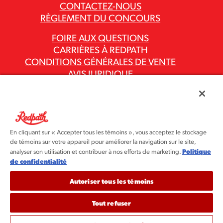
CONTACTEZ-NOUS
RÈGLEMENT DU CONCOURS
FOIRE AUX QUESTIONS
CARRIÈRES À REDPATH
CONDITIONS GÉNÉRALES DE VENTE
AVIS JURIDIQUE
POLITIQUE DE CONFIDENTIALITÉ
RAPPORTS SUR LA LOI CANADIENNE
CONTRE L’ESCLAVAGE MODERNE
CODES ET POLITIQUES DU GROUPE ASR
En cliquant sur « Accepter tous les témoins », vous acceptez le stockage
de témoins sur votre appareil pour améliorer la navigation sur le site,
Politique
analyser son utilisation et contribuer à nos efforts de marketing.
de confidentialité
Autoriser tous les témoins
Tout refuser
©2026 Redpath Sugar Ltée. Tous droits réservés. Redpath
Sugar fait partie du groupe ASR®.