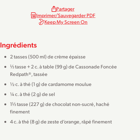
Partager
Imprimer/Sauvegarder PDF
Keep My Screen On
Ingrédients
2 tasses (500 ml) de crème épaisse
⅓ tasse + 2 c. à table (99 g) de Cassonade Foncée
Redpath®, tassée
½ c. à thé (1 g) de cardamome moulue
¼ c. à thé (2 g) de sel
1⅓ tasse (227 g) de chocolat non-sucré, haché
finement
4 c. à thé (8 g) de zeste d’orange, râpé finement