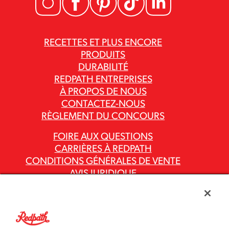
RECETTES ET PLUS ENCORE
PRODUITS
DURABILITÉ
REDPATH ENTREPRISES
À PROPOS DE NOUS
CONTACTEZ-NOUS
RÈGLEMENT DU CONCOURS
FOIRE AUX QUESTIONS
CARRIÈRES À REDPATH
CONDITIONS GÉNÉRALES DE VENTE
AVIS JURIDIQUE
POLITIQUE DE CONFIDENTIALITÉ
RAPPORTS SUR LA LOI CANADIENNE
CONTRE L’ESCLAVAGE MODERNE
CODES ET POLITIQUES DU GROUPE ASR