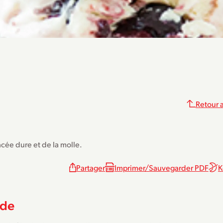
Retour a
cée dure et de la molle.
Partager
Imprimer/Sauvegarder PDF
K
de