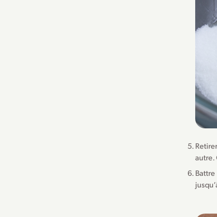
Retire
autre.
Battre
jusqu’à