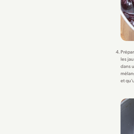
Prépar
les ja
dans u
mélang
et qu’