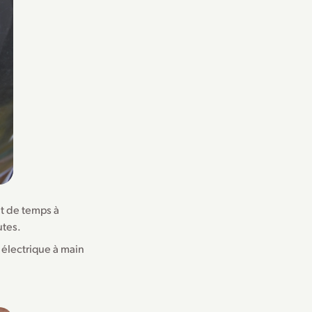
nt de temps à
utes.
 électrique à main