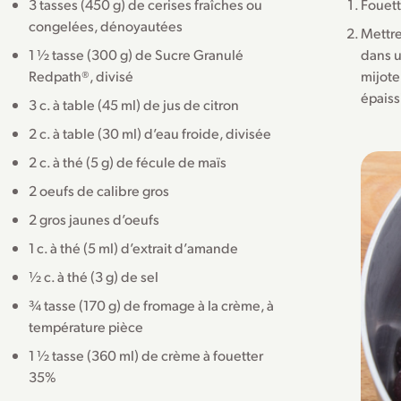
3 tasses (450 g) de cerises fraîches ou
Fouett
congelées, dénoyautées
Mettre
1 ½ tasse (300 g) de Sucre Granulé
dans u
Redpath®, divisé
mijote
épaiss
3 c. à table (45 ml) de jus de citron
2 c. à table (30 ml) d’eau froide, divisée
2 c. à thé (5 g) de fécule de maïs
2 oeufs de calibre gros
2 gros jaunes d’oeufs
1 c. à thé (5 ml) d’extrait d’amande
½ c. à thé (3 g) de sel
¾ tasse (170 g) de fromage à la crème, à
température pièce
1 ½ tasse (360 ml) de crème à fouetter
35%