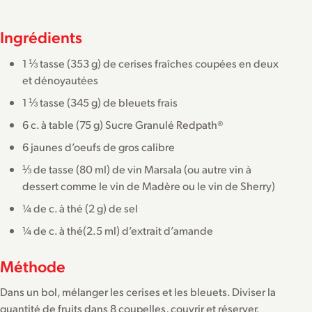
Ingrédients
1 ⅓ tasse (353 g) de cerises fraîches coupées en deux
et dénoyautées
1 ⅓ tasse (345 g) de bleuets frais
6 c. à table (75 g) Sucre Granulé Redpath®
6 jaunes d’oeufs de gros calibre
⅓ de tasse (80 ml) de vin Marsala (ou autre vin à
dessert comme le vin de Madère ou le vin de Sherry)
¼ de c. à thé (2 g) de sel
¼ de c. à thé(2.5 ml) d’extrait d’amande
Méthode
Dans un bol, mélanger les cerises et les bleuets. Diviser la
quantité de fruits dans 8 coupelles, couvrir et réserver.