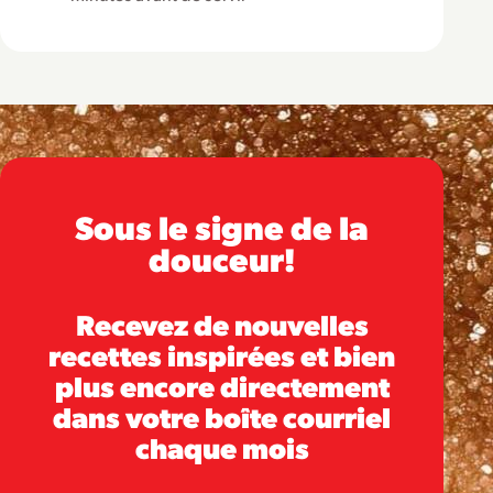
Sous le signe de la
douceur!
Recevez de nouvelles
recettes inspirées et bien
plus encore directement
dans votre boîte courriel
chaque mois