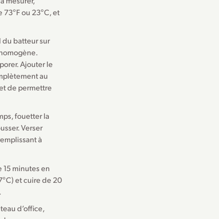
 à mesurer,
e 73°F ou 23°C, et
ol du batteur sur
t homogène.
porer. Ajouter le
omplètement au
 et de permettre
ps, fouetter la
usser. Verser
remplissant à
re 15 minutes en
7°C) et cuire de 20
.
teau d’office,