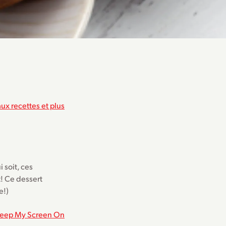
ux recettes et plus
 soit, ces
t! Ce dessert
e!)
eep My Screen On