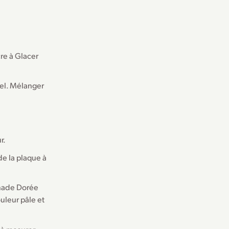
re à Glacer
sel. Mélanger
r.
de la plaque à
onade Dorée
uleur pâle et