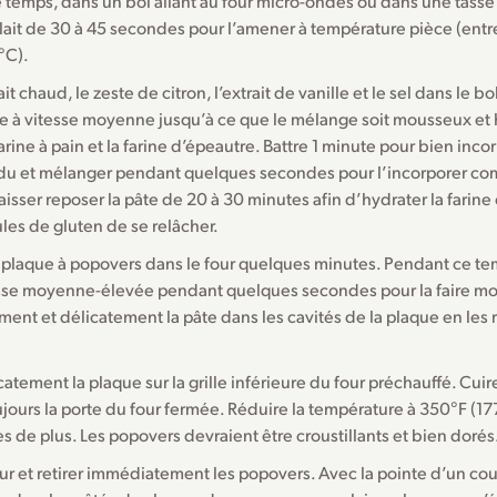
 temps, dans un bol allant au four micro-ondes ou dans une tasse
 lait de 30 à 45 secondes pour l’amener à température pièce (entr
°C).
ait chaud, le zeste de citron, l’extrait de vanille et le sel dans le b
tre à vitesse moyenne jusqu’à ce que le mélange soit mousseux e
farine à pain et la farine d’épeautre. Battre 1 minute pour bien incor
du et mélanger pendant quelques secondes pour l’incorporer c
isser reposer la pâte de 20 à 30 minutes afin d’hydrater la farine
les de gluten de se relâcher.
 plaque à popovers dans le four quelques minutes. Pendant ce tem
esse moyenne-élevée pendant quelques secondes pour la faire mo
nt et délicatement la pâte dans les cavités de la plaque en les 
catement la plaque sur la grille inférieure du four préchauffé. Cui
jours la porte du four fermée. Réduire la température à 350°F (17
s de plus. Les popovers devraient être croustillants et bien dorés
our et retirer immédiatement les popovers. Avec la pointe d’un cou