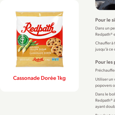
Pour le s
Dans un pet
Redpath® et
Chauffer à 
jusqu’à ce 
Pour les
Préchauffer 
Cassonade Dorée 1kg
Utiliser un
popovers o
Dans le bol
Redpath® à
ayant doub