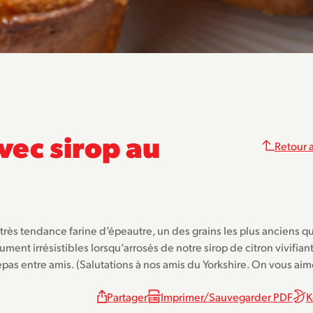
vec sirop au
Retour a
rès tendance farine d’épeautre, un des grains les plus anciens qui
ument irrésistibles lorsqu’arrosés de notre sirop de citron vivifian
epas entre amis. (Salutations à nos amis du Yorkshire. On vous aim
Partager
Imprimer/Sauvegarder PDF
K