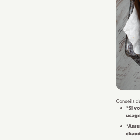
Conseils d
*Si vo
usage
*Assu
chaud