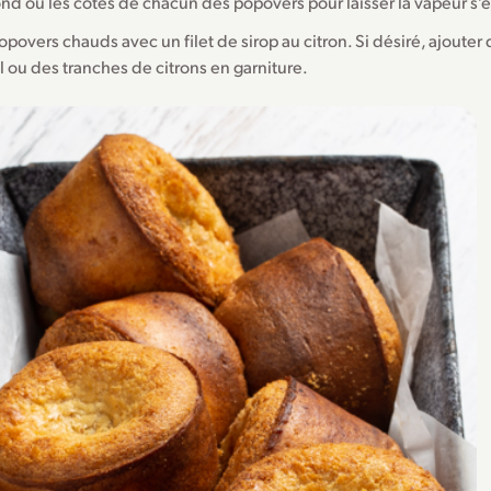
ond ou les côtés de chacun des popovers pour laisser la vapeur s’
popovers chauds avec un filet de sirop au citron. Si désiré, ajouter
 ou des tranches de citrons en garniture.