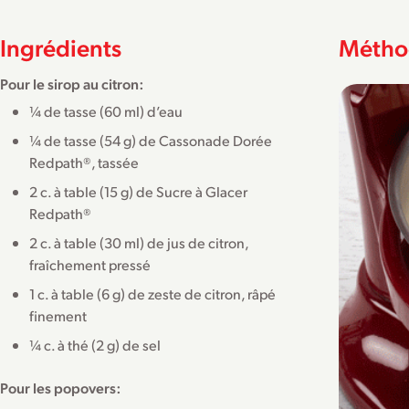
Ingrédients
Métho
Pour le sirop au citron:
¼ de tasse (60 ml) d’eau
¼ de tasse (54 g) de Cassonade Dorée
Redpath®, tassée
2 c. à table (15 g) de Sucre à Glacer
Redpath®
2 c. à table (30 ml) de jus de citron,
fraîchement pressé
1 c. à table (6 g) de zeste de citron, râpé
finement
¼ c. à thé (2 g) de sel
Pour les popovers: