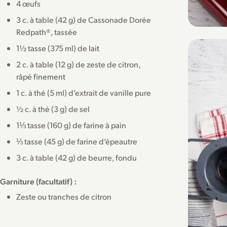
4 œufs
3 c. à table (42 g) de Cassonade Dorée
Redpath®, tassée
1½ tasse (375 ml) de lait
2 c. à table (12 g) de zeste de citron,
râpé finement
1 c. à thé (5 ml) d’extrait de vanille pure
½ c. à thé (3 g) de sel
1⅓ tasse (160 g) de farine à pain
⅓ tasse (45 g) de farine d’épeautre
3 c. à table (42 g) de beurre, fondu
Garniture (facultatif) :
Zeste ou tranches de citron