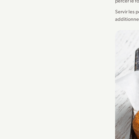
percer le f
Servir les 
additionnel