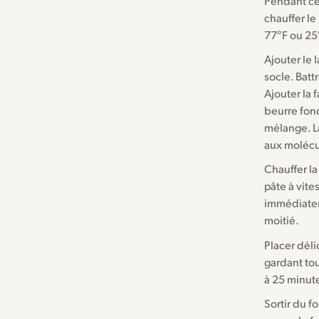
Pendant ce
chauffer le
77°F ou 25
Ajouter le l
socle. Bat
Ajouter la 
beurre fon
mélange. La
aux molécu
Chauffer la
pâte à vit
immédiateme
moitié.
Placer déli
gardant tou
à 25 minute
Sortir du f