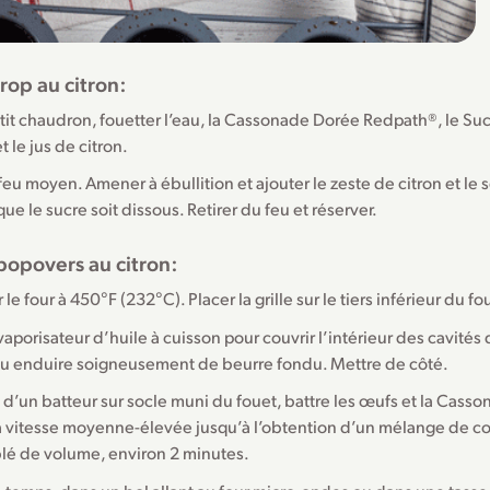
irop au citron:
it chaudron, fouetter l’eau, la Cassonade Dorée Redpath®, le Suc
 le jus de citron.
feu moyen. Amener à ébullition et ajouter le zeste de citron et le 
que le sucre soit dissous. Retirer du feu et réserver.
 popovers au citron:
le four à 450°F (232°C). Placer la grille sur le tiers inférieur du fou
 vaporisateur d’huile à cuisson pour couvrir l’intérieur des cavités 
u enduire soigneusement de beurre fondu. Mettre de côté.
 d’un batteur sur socle muni du fouet, battre les œufs et la Cass
 vitesse moyenne-élevée jusqu’à l’obtention d’un mélange de co
lé de volume, environ 2 minutes.