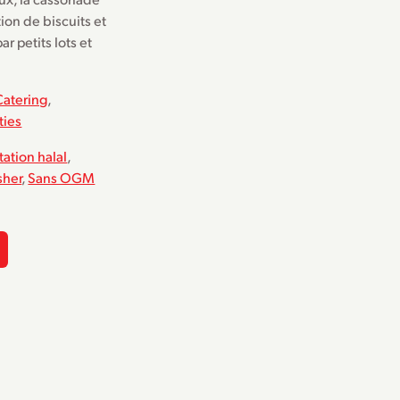
ion de biscuits et
r petits lots et
.
Catering
,
ties
ation halal
,
sher
,
Sans OGM