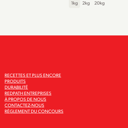
1kg
2kg
20kg
RECETTES ET PLUS ENCORE
PRODUITS
DURABILITÉ
REDPATH ENTREPRISES
À PROPOS DE NOUS
CONTACTEZ-NOUS
RÈGLEMENT DU CONCOURS