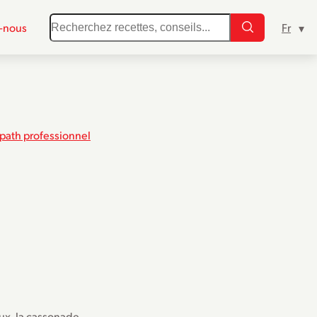
-nous
path professionnel
ux, la cassonade