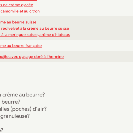
s de crème glacée
 camomille et au citron
ème au beurre suisse
 red velvet à la crème au beurre suisse
à la meringue suisse, arôme d'hibiscus
ème au beurre française
ojito avec glaçage doré à l’hermine
la crème au beurre?
u beurre?
les (poches) d’air?
 granuleuse?
e?