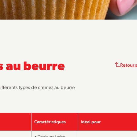
s au beurre
Retour a
ifférents types de crèmes au beurre
Caractéristiques
Idéal pour
● Couleur: ivoire