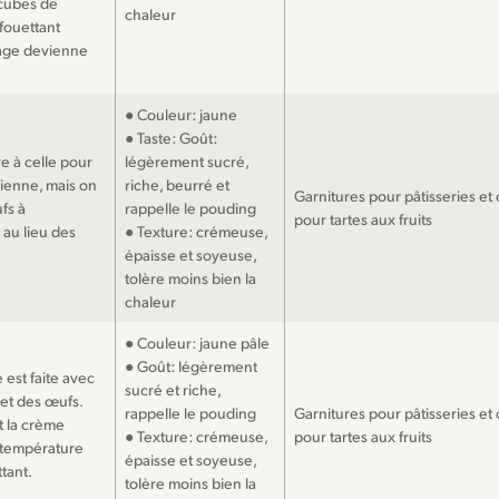
cubes de
chaleur
 fouettant
çage devienne
● Couleur: jaune
● Taste: Goût:
re à celle pour
légèrement sucré,
lienne, mais on
riche, beurré et
Garnitures pour pâtisseries et
fs à
rappelle le pouding
pour tartes aux fruits
au lieu des
● Texture: crémeuse,
épaisse et soyeuse,
tolère moins bien la
chaleur
● Couleur: jaune pâle
● Goût: légèrement
est faite avec
sucré et riche,
 et des œufs.
rappelle le pouding
Garnitures pour pâtisseries et
t la crème
● Texture: crémeuse,
pour tartes aux fruits
à température
épaisse et soyeuse,
tant.
tolère moins bien la