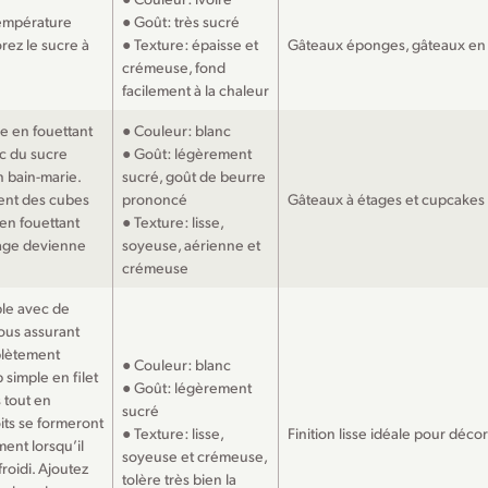
température
● Goût: très sucré
rez le sucre à
● Texture: épaisse et
Gâteaux éponges, gâteaux en
crémeuse, fond
facilement à la chaleur
e en fouettant
● Couleur: blanc
c du sucre
● Goût: légèrement
n bain-marie.
sucré, goût de beurre
ent des cubes
prononcé
Gâteaux à étages et cupcakes
 en fouettant
● Texture: lisse,
çage devienne
soyeuse, aérienne et
crémeuse
ple avec de
vous assurant
plètement
● Couleur: blanc
 simple en filet
● Goût: légèrement
 tout en
sucré
oits se formeront
● Texture: lisse,
Finition lisse idéale pour déco
ent lorsqu’il
soyeuse et crémeuse,
roidi. Ajoutez
tolère très bien la