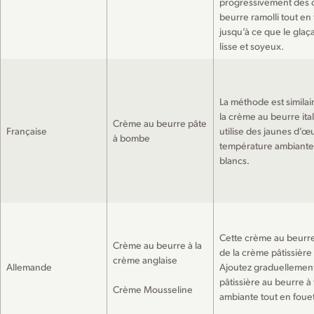
progressivement des 
beurre ramolli tout en
jusqu’à ce que le gla
lisse et soyeux.
La méthode est similai
la crème au beurre ita
Crème au beurre pâte
Française
utilise des jaunes d’œu
à bombe
température ambiante 
blancs.
Cette crème au beurre 
Crème au beurre à la
de la crème pâtissière
crème anglaise
Allemande
Ajoutez graduellemen
pâtissière au beurre 
Crème Mousseline
ambiante tout en fouet