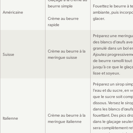
beurre simple
Fouettez le beurre à 
Américaine
ambiante, puis incorpo
Crème au beurre
glacer.
rapide
Préparez une meringu
des blancs d’œufs ave
granulé dans un bol e
Crème au beurre à la
Suisse
Ajoutez progressivem
meringue suisse
de beurre ramolli tout
jusqu’à ce que le gla
lisse et soyeux.
Préparez un sirop sim
l’eau et du sucre, en 
que le sucre soit com
dissous. Versez le sirop
dans les blancs d’œufs
Crème au beurre à la
fouettant. Des pics dr
Italienne
meringue italienne
dans le glaçage seulem
sera complètement ref