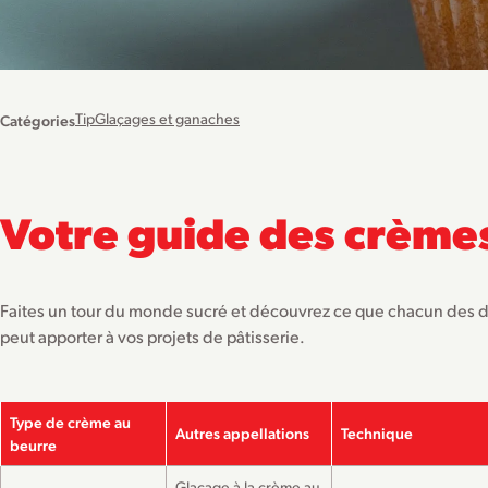
Tip
Glaçages et ganaches
Catégories
Votre guide des crème
Faites un tour du monde sucré et découvrez ce que chacun des d
peut apporter à vos projets de pâtisserie.
Type de crème au
Autres appellations
Technique
beurre
Glaçage à la crème au