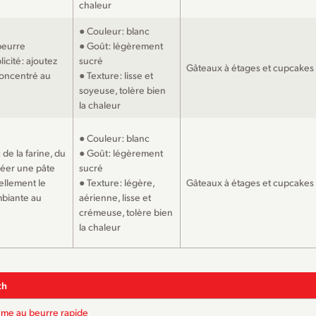
chaleur
● Couleur: blanc
beurre
● Goût: légèrement
icité: ajoutez
sucré
Gâteaux à étages et cupcakes
concentré au
● Texture: lisse et
soyeuse, tolère bien
la chaleur
● Couleur: blanc
de la farine, du
● Goût: légèrement
créer une pâte
sucré
ellement le
● Texture: légère,
Gâteaux à étages et cupcakes
mbiante au
aérienne, lisse et
crémeuse, tolère bien
la chaleur
th
ème au beurre rapide